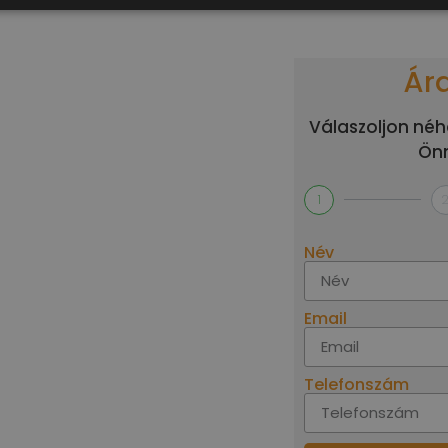
Ár
Válaszoljon néh
Önn
1
Név
Email
Telefonszám