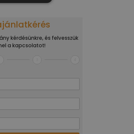
ajánlatkérés
ány kérdésünkre, és felvesszük
el a kapcsolatot!
2
3
4