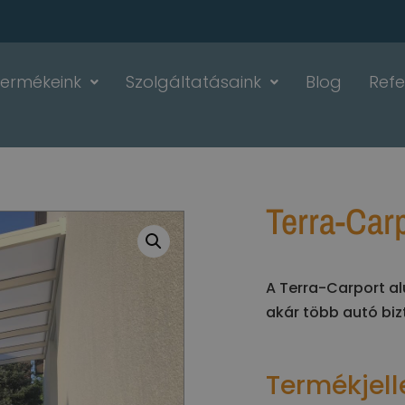
Termékeink
Szolgáltatásaink
Blog
Refe
Terra-Carp
A Terra-Carport a
akár több autó bi
Termékjel