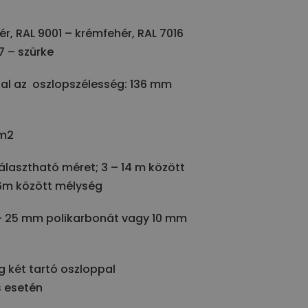
hér, RAL 9001 – krémfehér, RAL 7016
7 – szürke
al az oszlopszélesség: 136 mm
/m2
lasztható méret; 3 – 14 m között
 6m között mélység
 – 25 mm polikarbonát vagy 10 mm
g két tartó oszloppal
s esetén