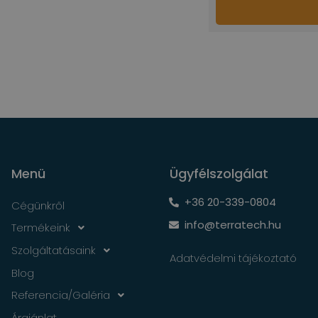
Menü
Ügyfélszolgálat
+36 20-339-0804
Cégünkről
info@terratech.hu
Termékeink
Szolgáltatásaink
Adatvédelmi tájékoztató
Blog
Referencia/Galéria
Árajánlat