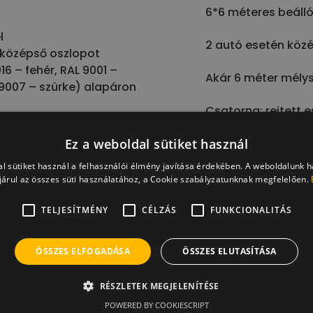
6*6 méteres beáll
l
2 autó esetén közé
 középső oszlopot
16 – fehér, RAL 9001 –
Akár 6 méter mély
 9007 – szürke) alapáron
Csatorna: rejtett e
Ez a weboldal sütiket használ
Akár falhoz, akár 
l sütiket használ a felhasználói élmény javítása érdekében. A weboldalunk 
árul az összes süti használatához, a Cookie szabályzatunknak megfelelően.
Természeten ez a t
TELJESÍTMÉNY
CÉLZÁS
FUNKCIONALITÁS
gyártónk minden m
követelményének és
ÖSSZES ELFOGADÁSA
ÖSSZES ELUTASÍTÁSA
garanciát vállalunk
RÉSZLETEK MEGJELENÍTÉSE
POWERED BY COOKIESCRIPT