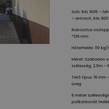
Szín: RAL 9016 – fe
– antracit, RAL 900
Robosztus oszlopp
*136 mm
Hóterhelés: 110 kg
Méret: Szabadon vá
szélesség, 2,5m –
Tető típus: 16 mm
üveg
6 méter szélességi
polikarbonát fedé