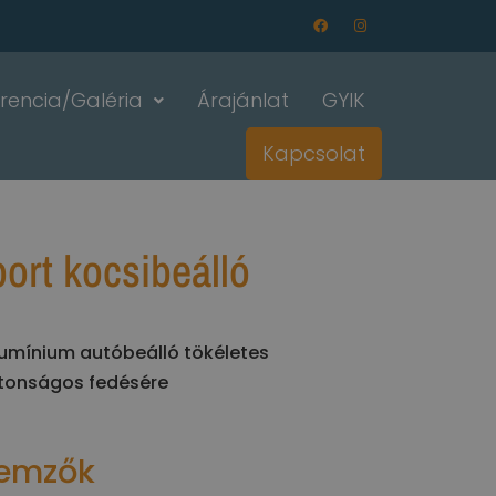
rencia/Galéria
Árajánlat
GYIK
Kapcsolat
ort kocsibeálló
lumínium autóbeálló tökéletes
ztonságos fedésére
lemzők