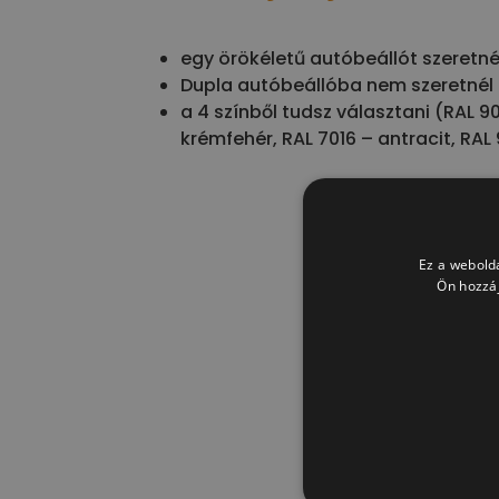
egy örökéletű autóbeállót szeretné
Dupla autóbeállóba nem szeretnél
a 4 színből tudsz választani (RAL 90
krémfehér, RAL 7016 – antracit, RAL
Ez a webolda
Ön hozzáj