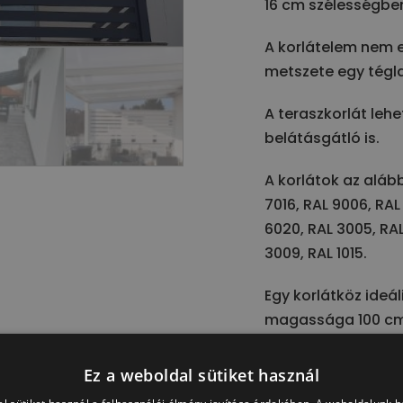
16 cm szélességben
A korlátelem nem e
metszete egy tégla
A teraszkorlát lehe
belátásgátló is.
A korlátok az aláb
7016, RAL 9006, RAL
6020, RAL 3005, RAL
3009, RAL 1015.
Egy korlátköz ideál
magassága 100 cm-
Ez a weboldal sütiket használ