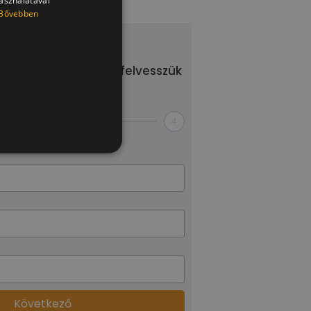
használatával
Bővebben
ajánlatkérés
ány kérdésünkre, és felvesszük
el a kapcsolatot!
2
3
4
Következő