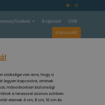
rencia/Galéria
Árajánlat
GYIK
Kapcsolat
át
n szüksége van arra, hogy a
át legyen kapcsolva, aminek
ikai, másodsorban biztonsági
orlátok a terasszal azonos színben
orlát elemek 4 cm, 8 cm, 10 cm és