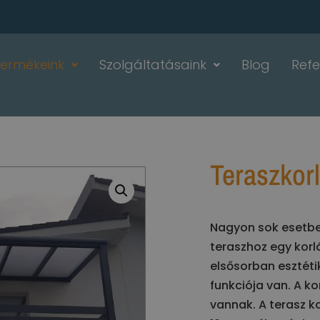
Termékeink
Szolgáltatásaink
Blog
Refe
Teraszkorl
Nagyon sok esetbe
teraszhoz egy korl
elsősorban esztét
funkciója van. A k
vannak. A terasz k