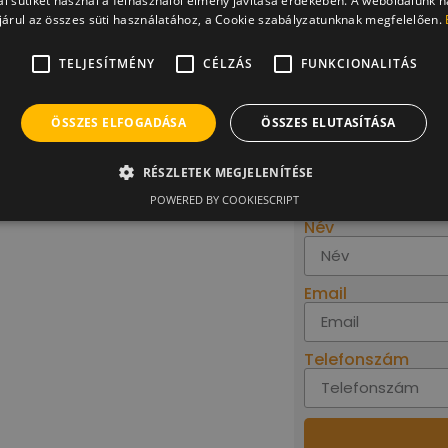
l sütiket használ a felhasználói élmény javítása érdekében. A weboldalunk 
árul az összes süti használatához, a Cookie szabályzatunknak megfelelően.
Ár
TELJESÍTMÉNY
CÉLZÁS
FUNKCIONALITÁS
Válaszoljon néh
ÖSSZES ELFOGADÁSA
ÖSSZES ELUTASÍTÁSA
Önn
RÉSZLETEK MEGJELENÍTÉSE
1
POWERED BY COOKIESCRIPT
Név
Email
Telefonszám