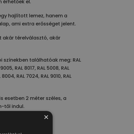
 érhetőek el.
gy hajlított lemez, hanem a
lap, ami extra erősséget jelent.
t akár térelválasztó, akár
bi színekben találhatóak meg: RAL
 9005, RAL 8017, RAL 5008, RAL
 8004, RAL 7024, RAL 9010, RAL
is esetben 2 méter széles, a
től indul.
×