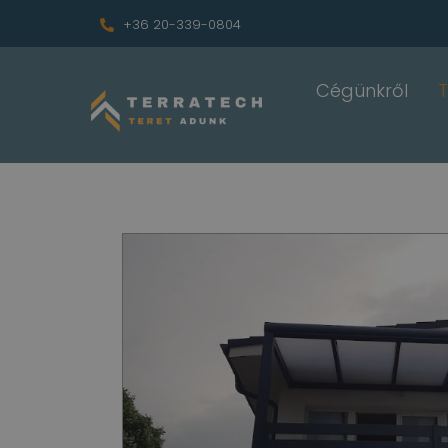
+36 20-339-0804
Cégünkről