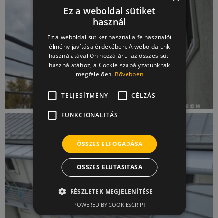
Ez a weboldal sütiket
használ
Ez a weboldal sütiket használ a felhasználói
Otthonfelújítási támogatás
élmény javítása érdekében. A weboldalunk
használatával Ön hozzájárul az összes süti
használatához, a Cookie szabályzatunknak
megfelelően.
Bővebben
2026-ban megépítheti teraszát, télikertjét
az új otthonfelújítási
vagy autóbeállóját
TELJESÍTMÉNY
CÉLZÁS
támogatással, amennyiben megfelel a
FUNKCIONALITÁS
feltételeknek!
ÖSSZES ELFOGADÁSA
Részletek
ÖSSZES ELUTASÍTÁSA
RÉSZLETEK MEGJELENÍTÉSE
POWERED BY COOKIESCRIPT