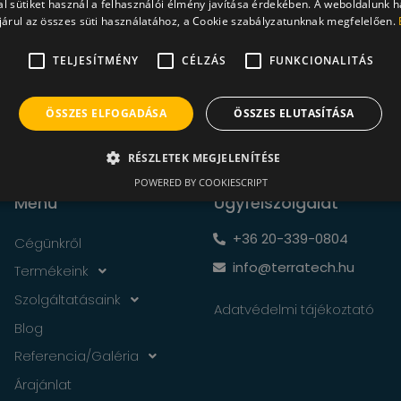
l sütiket használ a felhasználói élmény javítása érdekében. A weboldalunk 
zépségét
árul az összes süti használatához, a Cookie szabályzatunknak megfelelően.
TELJESÍTMÉNY
CÉLZÁS
FUNKCIONALITÁS
ÖSSZES ELFOGADÁSA
ÖSSZES ELUTASÍTÁSA
RÉSZLETEK MEGJELENÍTÉSE
POWERED BY COOKIESCRIPT
Menü
Ügyfélszolgálat
+36 20-339-0804
Cégünkről
info@terratech.hu
Termékeink
Szolgáltatásaink
Adatvédelmi tájékoztató
Blog
Referencia/Galéria
Árajánlat