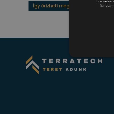
Ez a webolda
Így őrizheti meg napellenzőjének s
Ön hozzáj