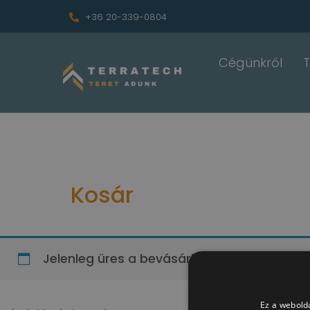
+36 20-339-0804
Cégünkről
Kosár
Jelenleg üres a bevásárlókosár.
Ez a webolda