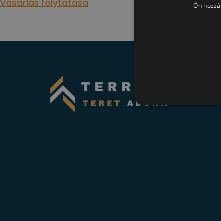
Vásárlás folytatása
Ön hozzáj