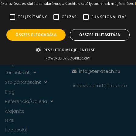
árul az összes süti használatához, a Cookie szabályzatunknak megfelelően.
TELJESÍTMÉNY
CÉLZÁS
FUNKCIONALITÁS
ÖSSZES ELFOGADÁSA
ÖSSZES ELUTASÍTÁSA
Menü
Ügyfélszolgálat
RÉSZLETEK MEGJELENÍTÉSE
POWERED BY COOKIESCRIPT
+36 20-339-0804
Cégünkről
info@terratech.hu
Termékeink
Szolgáltatásaink
Adatvédelmi tájékoztató
Blog
Referencia/Galéria
Árajánlat
GYIK
Kapcsolat