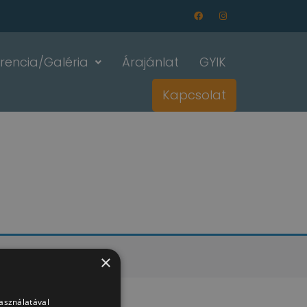
rencia/Galéria
Árajánlat
GYIK
Kapcsolat
×
használatával