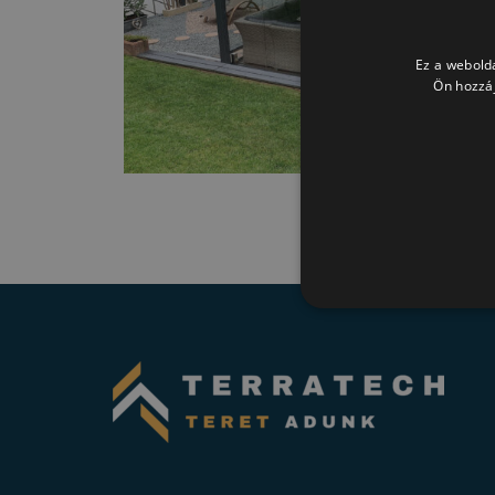
Ez a webolda
Ön hozzáj