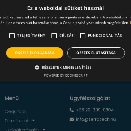
őket.
Ez a weboldal sütiket használ
Az üveg fölé szerelt napellenzők p
l sütiket használ a felhasználói élmény javítása érdekében. A weboldalunk 
hogy a napsugarak közvetlenül érjék
árul az összes süti használatához, a Cookie szabályzatunknak megfelelően.
üvegházhatás.
TELJESÍTMÉNY
CÉLZÁS
FUNKCIONALITÁS
ÖSSZES ELFOGADÁSA
ÖSSZES ELUTASÍTÁSA
RÉSZLETEK MEGJELENÍTÉSE
POWERED BY COOKIESCRIPT
Menü
Ügyfélszolgálat
+36 20-339-0804
Cégünkről
info@terratech.hu
Termékeink
Szolgáltatásaink