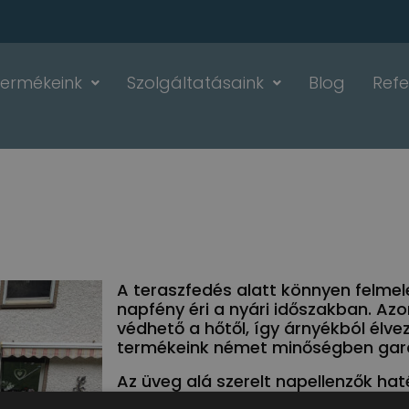
Termékeink
Szolgáltatásaink
Blog
Refe
A teraszfedés alatt könnyen felmele
napfény éri a nyári időszakban. Azo
védhető a hőtől, így árnyékból élvez
termékeink német minőségben garan
Az üveg alá szerelt napellenzők ha
alatti felmelegedést. Speciálisan té