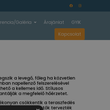
rencia/Galéria
Árajánlat
GYIK
Kapcsolat
gszik a levegő, főleg ha közvetlen
nban napellenző felszerelésével
hető a kellemes idő. Stílusos
tálják a megfelelő hőérzetet.
tékonyan csökkentik a teraszfedés
likertek, teraszelőtetők tervezték